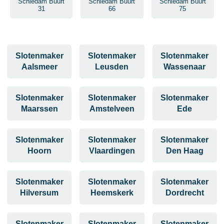
Schiedam Buurt
Schiedam Buurt
Schiedam Buurt
31
66
75
Slotenmaker
Slotenmaker
Slotenmaker
Aalsmeer
Leusden
Wassenaar
Slotenmaker
Slotenmaker
Slotenmaker
Maarssen
Amstelveen
Ede
Slotenmaker
Slotenmaker
Slotenmaker
Hoorn
Vlaardingen
Den Haag
Slotenmaker
Slotenmaker
Slotenmaker
Hilversum
Heemskerk
Dordrecht
Slotenmaker
Slotenmaker
Slotenmaker