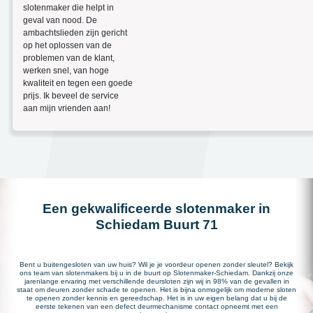
slotenmaker die helpt in
geval van nood. De
ambachtslieden zijn gericht
op het oplossen van de
problemen van de klant,
werken snel, van hoge
kwaliteit en tegen een goede
prijs. Ik beveel de service
aan mijn vrienden aan!
Een gekwalificeerde slotenmaker in
Schiedam Buurt 71
Bent u buitengesloten van uw huis? Wil je je voordeur openen zonder sleutel? Bekijk
ons team van slotenmakers bij u in de buurt op Slotenmaker-Schiedam. Dankzij onze
jarenlange ervaring met verschillende deursloten zijn wij in 98% van de gevallen in
staat om deuren zonder schade te openen. Het is bijna onmogelijk om moderne sloten
te openen zonder kennis en gereedschap. Het is in uw eigen belang dat u bij de
eerste tekenen van een defect deurmechanisme contact opneemt met een