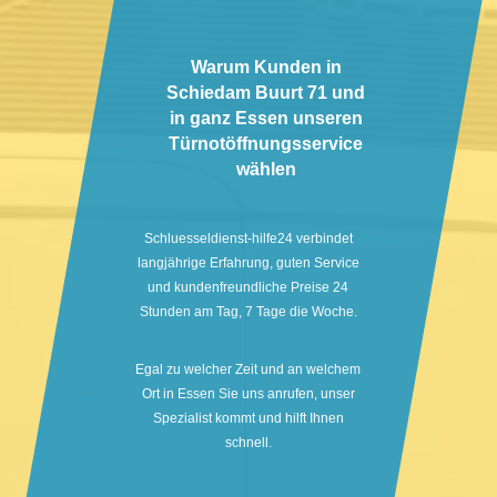
Warum Kunden in
Schiedam Buurt 71 und
in ganz Essen unseren
Türnotöffnungsservice
wählen
Schluesseldienst-hilfe24 verbindet
langjährige Erfahrung, guten Service
und kundenfreundliche Preise 24
Stunden am Tag, 7 Tage die Woche.
Egal zu welcher Zeit und an welchem
Ort in Essen Sie uns anrufen, unser
Spezialist kommt und hilft Ihnen
schnell.