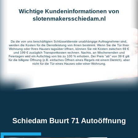
Wichtige Kundeninformationen von
slotenmakersschiedam.nl
Da die von uns beschäftigten Schlüsseldienste unabhängige Auftragnehmer sind,
werden die Kosten für die Dienstleistung von ihnen bestimmt. Wenn Sie die Tür Ihrer
Wohnung oder Ihres Hauses tagsüber öffnen, können Sie mit Kosten zwischen 69 €
und 199 € zuzüglich Transportkosten rechnen. Nachts, an Wochenenden und
Feiertagen wird ein Aufschlag von bis zu 100 % erhoben. Der Preis "ab" von 39 € gilt
für die billigste Öffnung (z.B. einfaches Öffnen eines Riegels mit einem Dietrich), aber
nicht für die Tür eines Hauses oder einer Wohnung.
Schiedam Buurt 71 Autoöffnung