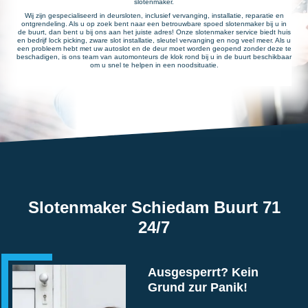
slotenmaker.
Wij zijn gespecialiseerd in deursloten, inclusief vervanging, installatie, reparatie en
ontgrendeling. Als u op zoek bent naar een betrouwbare spoed slotenmaker bij u in
de buurt, dan bent u bij ons aan het juiste adres! Onze slotenmaker service biedt huis
en bedrijf lock picking, zware slot installatie, sleutel vervanging en nog veel meer. Als u
een probleem hebt met uw autoslot en de deur moet worden geopend zonder deze te
beschadigen, is ons team van automonteurs de klok rond bij u in de buurt beschikbaar
om u snel te helpen in een noodsituatie.
Slotenmaker Schiedam Buurt 71
24/7
Ausgesperrt? Kein
Grund zur Panik!