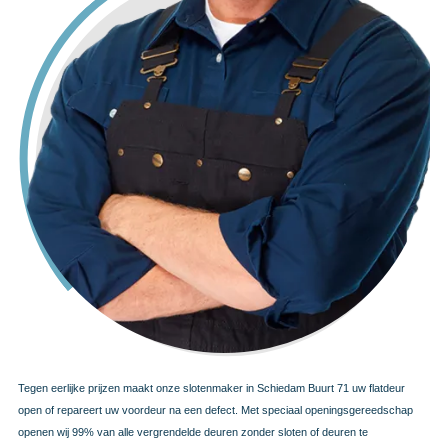
Tegen eerlijke prijzen maakt onze slotenmaker in Schiedam Buurt 71 uw flatdeur
open of repareert uw voordeur na een defect. Met speciaal openingsgereedschap
openen wij 99% van alle vergrendelde deuren zonder sloten of deuren te