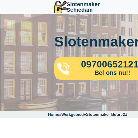
Slotenmaker
Schiedam
Slotenmaker
0970065212
Bel ons nu!!
Home
»
Werkgebied
»
Slotenmaker Buurt 23