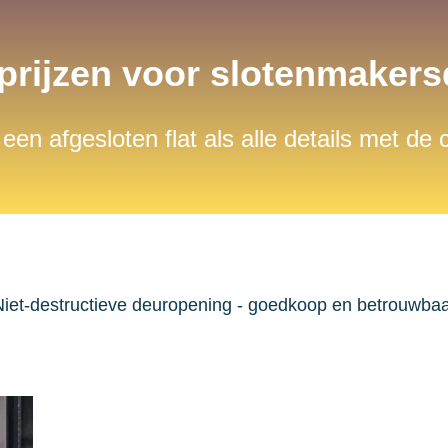
 prijzen voor slotenmaker
 een afgesloten flat als alle details met de
iet-destructieve deuropening - goedkoop en betrouwba