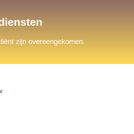
sdiensten
 cliënt zijn overeengekomen.
ar