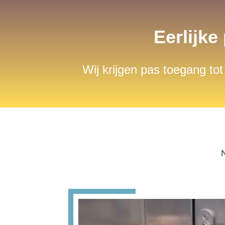
Eerlijke
Wij krijgen pas toegang tot
N