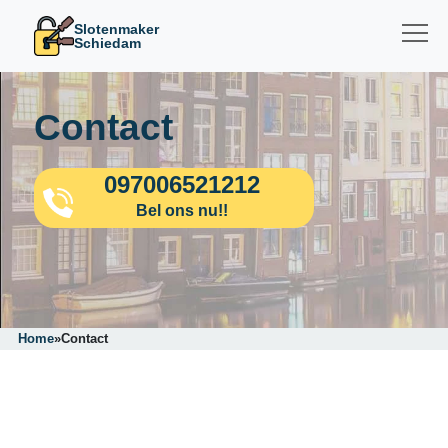
Slotenmaker
Schiedam
Contact
097006521212
Bel ons nu!!
Home
»
Contact