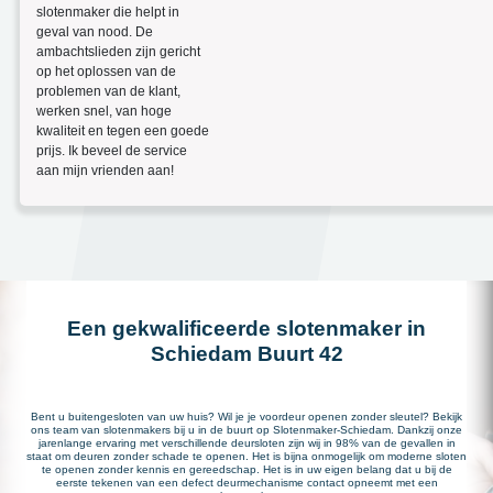
slotenmaker die helpt in
geval van nood. De
ambachtslieden zijn gericht
op het oplossen van de
problemen van de klant,
werken snel, van hoge
kwaliteit en tegen een goede
prijs. Ik beveel de service
aan mijn vrienden aan!
Een gekwalificeerde slotenmaker in
Schiedam Buurt 42
Bent u buitengesloten van uw huis? Wil je je voordeur openen zonder sleutel? Bekijk
ons team van slotenmakers bij u in de buurt op Slotenmaker-Schiedam. Dankzij onze
jarenlange ervaring met verschillende deursloten zijn wij in 98% van de gevallen in
staat om deuren zonder schade te openen. Het is bijna onmogelijk om moderne sloten
te openen zonder kennis en gereedschap. Het is in uw eigen belang dat u bij de
eerste tekenen van een defect deurmechanisme contact opneemt met een