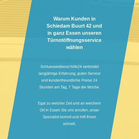
Warum Kunden in
Schiedam Buurt 42 und
in ganz Essen unseren
Türnotöffnungsservice
wählen
Schluesseldienst-hilfe24 verbindet
langjährige Erfahrung, guten Service
und kundenfreundliche Preise 24
Stunden am Tag, 7 Tage die Woche.
Egal zu welcher Zeit und an welchem
Ort in Essen Sie uns anrufen, unser
Spezialist kommt und hilft Ihnen
schnell.