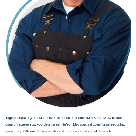
Tegen eerlijke prijzen maakt onze slotenmaker in Schiedam Buurt 42 uw flatdeur
open of repareert uw voordeur na een defect. Met speciaal openingsgereedschap
openen wij 99% van alle vergrendelde deuren zonder sloten of deuren te