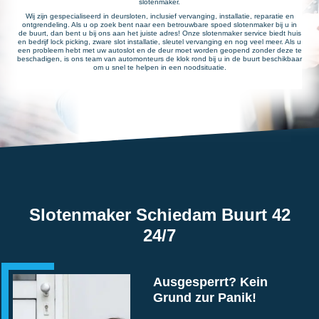
slotenmaker.
Wij zijn gespecialiseerd in deursloten, inclusief vervanging, installatie, reparatie en
ontgrendeling. Als u op zoek bent naar een betrouwbare spoed slotenmaker bij u in
de buurt, dan bent u bij ons aan het juiste adres! Onze slotenmaker service biedt huis
en bedrijf lock picking, zware slot installatie, sleutel vervanging en nog veel meer. Als u
een probleem hebt met uw autoslot en de deur moet worden geopend zonder deze te
beschadigen, is ons team van automonteurs de klok rond bij u in de buurt beschikbaar
om u snel te helpen in een noodsituatie.
Slotenmaker Schiedam Buurt 42
24/7
Ausgesperrt? Kein
Grund zur Panik!