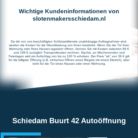
Wichtige Kundeninformationen von
slotenmakersschiedam.nl
Da die von uns beschäftigten Schlüsseldienste unabhängige Auftragnehmer sind,
werden die Kosten für die Dienstleistung von ihnen bestimmt. Wenn Sie die Tür Ihrer
Wohnung oder Ihres Hauses tagsüber öffnen, können Sie mit Kosten zwischen 69 €
und 199 € zuzüglich Transportkosten rechnen. Nachts, an Wochenenden und
Feiertagen wird ein Aufschlag von bis zu 100 % erhoben. Der Preis "ab" von 39 € gilt
für die billigste Öffnung (z.B. einfaches Öffnen eines Riegels mit einem Dietrich), aber
nicht für die Tür eines Hauses oder einer Wohnung.
Schiedam Buurt 42 Autoöffnung