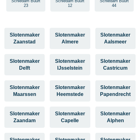
Schiedam Buurt
Schiedam Buurt
Schiedam Buurt
23
12
44
Slotenmaker
Slotenmaker
Slotenmaker
Zaanstad
Almere
Aalsmeer
Slotenmaker
Slotenmaker
Slotenmaker
Delft
IJsselstein
Castricum
Slotenmaker
Slotenmaker
Slotenmaker
Maarssen
Heemstede
Papendrecht
Slotenmaker
Slotenmaker
Slotenmaker
Zaandam
Capelle
Alphen
Slotenmaker
Slotenmaker
Slotenmaker