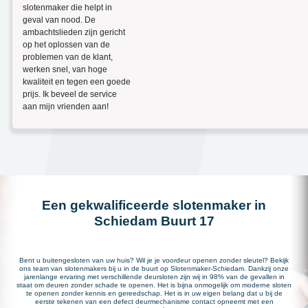
slotenmaker die helpt in
geval van nood. De
ambachtslieden zijn gericht
op het oplossen van de
problemen van de klant,
werken snel, van hoge
kwaliteit en tegen een goede
prijs. Ik beveel de service
aan mijn vrienden aan!
Een gekwalificeerde slotenmaker in
Schiedam Buurt 17
Bent u buitengesloten van uw huis? Wil je je voordeur openen zonder sleutel? Bekijk
ons team van slotenmakers bij u in de buurt op Slotenmaker-Schiedam. Dankzij onze
jarenlange ervaring met verschillende deursloten zijn wij in 98% van de gevallen in
staat om deuren zonder schade te openen. Het is bijna onmogelijk om moderne sloten
te openen zonder kennis en gereedschap. Het is in uw eigen belang dat u bij de
eerste tekenen van een defect deurmechanisme contact opneemt met een