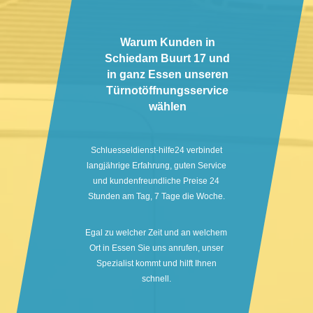
Warum Kunden in
Schiedam Buurt 17 und
in ganz Essen unseren
Türnotöffnungsservice
wählen
Schluesseldienst-hilfe24 verbindet
langjährige Erfahrung, guten Service
und kundenfreundliche Preise 24
Stunden am Tag, 7 Tage die Woche.
Egal zu welcher Zeit und an welchem
Ort in Essen Sie uns anrufen, unser
Spezialist kommt und hilft Ihnen
schnell.