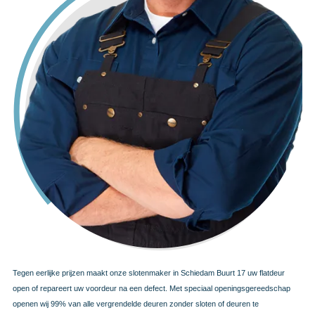
Tegen eerlijke prijzen maakt onze slotenmaker in Schiedam Buurt 17 uw flatdeur
open of repareert uw voordeur na een defect. Met speciaal openingsgereedschap
openen wij 99% van alle vergrendelde deuren zonder sloten of deuren te