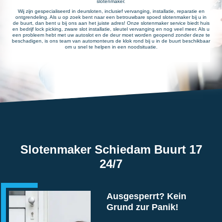
slotenmaker.
Wij zijn gespecialiseerd in deursloten, inclusief vervanging, installatie, reparatie en
ontgrendeling. Als u op zoek bent naar een betrouwbare spoed slotenmaker bij u in
de buurt, dan bent u bij ons aan het juiste adres! Onze slotenmaker service biedt huis
en bedrijf lock picking, zware slot installatie, sleutel vervanging en nog veel meer. Als u
een probleem hebt met uw autoslot en de deur moet worden geopend zonder deze te
beschadigen, is ons team van automonteurs de klok rond bij u in de buurt beschikbaar
om u snel te helpen in een noodsituatie.
Slotenmaker Schiedam Buurt 17
24/7
Ausgesperrt? Kein
Grund zur Panik!