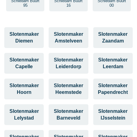
Schiedam Buurt
Schiedam Buurt
Schiedam Buurt
95
16
00
Slotenmaker
Slotenmaker
Slotenmaker
Diemen
Amstelveen
Zaandam
Slotenmaker
Slotenmaker
Slotenmaker
Capelle
Leiderdorp
Leerdam
Slotenmaker
Slotenmaker
Slotenmaker
Hoorn
Heemstede
Papendrecht
Slotenmaker
Slotenmaker
Slotenmaker
Lelystad
Barneveld
IJsselstein
Slotenmaker
Slotenmaker
Slotenmaker